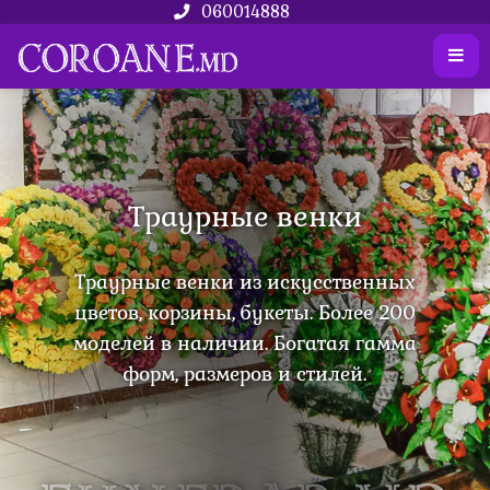
060014888
Траурные венки
Траурные венки из искусственных
цветов, корзины, букеты. Более 200
моделей в наличии. Богатая гамма
форм, размеров и стилей.